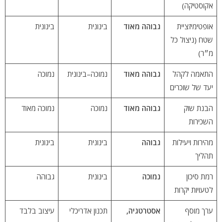
אקוסטיקה)
אופטימיזציית
גבוהה מאוד
בינונית
בינונית
שטח (ניצול כל
מ״ר)
התאמה לקהל
גבוהה מאוד
נמוכה–בינונית
נמוכה
יעד של שוכרים
הבנת שוק
גבוהה מאוד
נמוכה
נמוכה מאוד
השכירות
מהירות ויעילות
גבוהה
בינונית
בינונית
תהליך
רמת סיכון
נמוכה
בינונית
גבוהה
לטעויות יקרות
ערך מוסף
אסטרטגיה,
תכנון אדריכלי
עיצוב בלבד