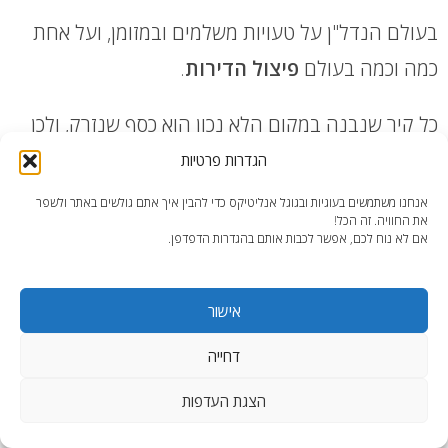
בעולם הנדל"ן על טעויות משלמים ובמזומן, ועל אחת
כמה וכמה בעולם
פיצול הדירות
.
כל קיר שנבנה במקום הלא נכון הוא כסף שנזרק, ולכן
אני מזמין אתכם לקחת את הנכס שלכם לשלב הבא, לא
הגדרות פרטיות
עוד "שיפוץ נחמד", אלא מהלך אסטרטגי של השבחה.
אנחנו משתמשים בעוגיות ובגוגל אנליטיקס כדי להבין איך אתם גולשים באתר ולשפר
את החוויה. זה הכל!
אם לא נוח לכם, אפשר לכבות אותם בהגדרות הדפדפן.
אבחון:
נבין יחד מה הפוטנציאל האמיתי של הנכס.
עיצוב פנים ותכנון:
נייצר תוכנית "מחוץ לקופסה"
אישור
שתמקסם כל סנטימטר.
דחייה
תוצאה:
תקבלו נכס מניב, חכם ומעוצב שעובד
הצגת העדפות
בשבילכם.