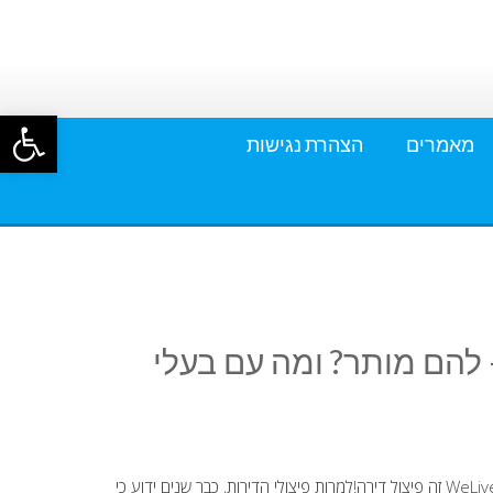
פתח סרגל
מאמרים
הצהרת נגישות
ם – להם מותר? ומה עם בעלי
WeLive - פיצול דירה בשם מכובס? אני טוען ש WeLive זה פיצול דירה!למרות פיצולי הדירות, כבר שנים ידוע כי