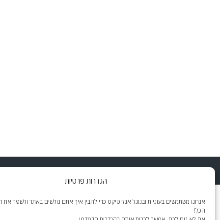
WordPress Theme
:
AccessPress Lite
הגדרות פרטיות
אנחנו משתמשים בעוגיות ובגוגל אנליטיקס כדי להבין איך אתם גולשים באתר ולשפר את הח
הכל!
אם לא נוח לכם, אפשר לכבות אותם בהגדרות הדפדפן.