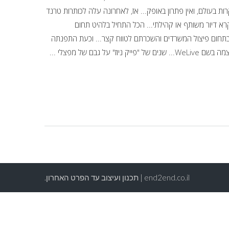
ת בעולם, ואין פתרון באופק... אז, לאחרונה עלה לכותרות טרנד
רא דיור משותף או קהילתי... הכל התחיל בלהיט תחום
ה עולמית בתחום פיצול המשרדים והשכרתם לטווח קצר... וכעת התפנתה
 גבם של מפצלי ...
end2end.co.il | תכנון ועיצוב עד הפרט האחרון.