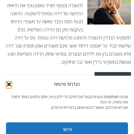
להשכרה ובנוסף מוריד באופן גורף את כדאיות
הרכישה של דירה נוספת להשקעה. הדאגה
מנטל המס הכבד שיושת על משכירי הדירות
בעקבות חוק מס הדירה השלישית, גורם
למשקיעי הנדל"ן להשכרה להימנע מרכישת דירה נוספת. מס על דירה
שלישית יכביד על "אספני דירות" אשר אינם משכירים אותן תמורת שכר דירה
אלא משכנים בהן את ילדיהם הבוגרים, ובוודאי שחוק הדירה השלישית פוגע
אנושות במשקיעי נדל"ן אשר כבר מחזיקים...
READ MORE
הגדרות פרטיות
Posted in
פיצולי דירות
Tagged
דירה להשקעה
,
דירה מפוצלת
,
פטור
אנחנו משתמשים בעוגיות ובגוגל אנליטיקס כדי להבין איך אתם גולשים באתר ולשפר
ממס דירה שלישית
,
תשואה
את החוויה. זה הכל!
אם לא נוח לכם, אפשר לכבות אותם בהגדרות הדפדפן.
אישור