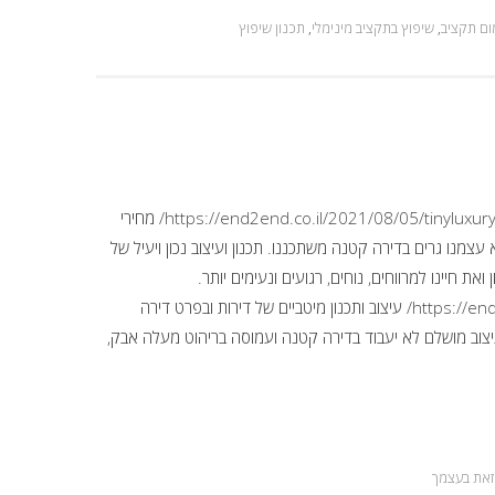
ום תקציב
,
שיפוץ בתקציב מינימלי
,
תכנון שיפוץ
לעצב דירה קטנה במספר צעדים https://end2end.co.il/2021/08/05/tinyluxuryapartments/ מחירי
צמנו גרים בדירה קטנה משתכננו. תכנון ועיצוב נכון ויעיל של
את חיינו למרווחים, נוחים, רגועים ונעימים יותר.
https://end2end.co.il/2022/11/13/slant-apartment/ עיצוב ותכנון מיטביים של דירות ובפרט דירה
צוב מושלם לא יעבוד בדירה קטנה ועמוסה בריהוט מעלה אבק,
את בעצמך