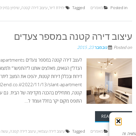
Posted in
מאמרים
Tagged
יחידת דיור
,
עיצוב דירה קטנה
,
שיפוץ במינימ
עיצוב דירה קטנה במספר צעדים
Posted on
נובמבר 23, 2015
הנדל"ן הגואים, מאלצים אותנו ל"התפשר" ולמצוא ע
דירות ובכללן דירות קטנות, יהפכו את המצב ליתרון ו
קטנה, מתחילים בהכנה מקדימה של הבית. גם עי
התופס מקום יקר בחלל ועומד ל...
READ MORE
Posted in
מאמרים
Tagged
עיצוב דירה עצמאי
,
עיצוב דירה קטנה
,
עשה ז
וויה. זה