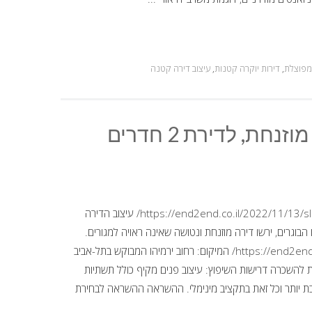
מפוצלת
,
דירות יוקרה קטנות
,
עיצוב דירה קטנה
עיצוב דירה בתל-אביב – מדירת חדר מוזנחת, לדירת 2 חדרים
הדירה - עיצוב דירה בתל-אביב https://end2end.co.il/2022/11/13/slant-apartment/ עיצוב הדירה
הבוגרים, ירשו דירה מוזנחת ונטושה שאינה ראויה למגורים.
https://end2end.co.il/2021/08/05/tinyluxuryapartments/ המיקום: רחוב ירמיהו המבוקש בתל-אביב
מ"ר הדיירים: מיועדת להשכרה דרישות השיפוץ: עיצוב פנים מקיף כולל תשתיות
בת יותר וכל זאת בתקציב מינימלי. ההשראה ההשראה לבחירת