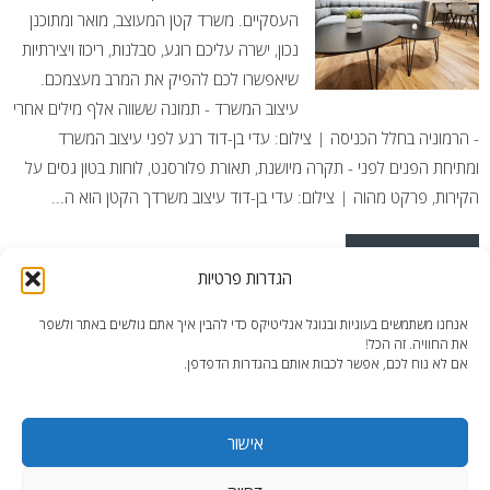
העסקיים. משרד קטן המעוצב, מואר ומתוכנן
נכון, ישרה עליכם רוגע, סבלנות, ריכוז ויצירתיות
שיאפשרו לכם להפיק את המרב מעצמכם.
עיצוב המשרד - תמונה ששווה אלף מילים אחרי
- הרמוניה בחלל הכניסה | צילום: עדי בן-דוד רגע לפני עיצוב המשרד
ומתיחת הפנים לפני - תקרה מיושנת, תאורת פלורסנט, לוחות בטון גסים על
הקירות, פרקט מהוה | צילום: עדי בן-דוד עיצוב משרדך הקטן הוא ה...
READ MORE
הגדרות פרטיות
Posted in
מאמרים
,
פרויקטים נבחרים
Tagged
משרד מעוצב
,
משרד
אנחנו משתמשים בעוגיות ובגוגל אנליטיקס כדי להבין איך אתם גולשים באתר ולשפר
קטן
,
עיצוב משרד קטן
,
שיפוץ משרד
את החוויה. זה הכל!
אם לא נוח לכם, אפשר לכבות אותם בהגדרות הדפדפן.
אישור