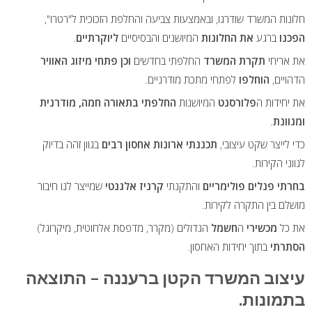
חלונות המשרד שודרגו, ובאמצעות צביעה והחלפת הזכוכית ל"רטרו",
הפכנו
ברגע
את החלונות
המיושנים והבסיסיים
ליוקרתיים
.
את אריחי
תקרת המשרד
החלפתי בחדשים
וכן פתחי מיזוג האוויר
הדהויים,
הוחלפו
לפתחי מתכת מודרניים.
את יחידות ה
פלורסנט
המיושנות
החלפתי בתאורה חמה, מודרנית
ומגוונת
.
כדי לייצר שקט עיצובי,
תכננתי ארונות אחסון רבים
בגוון זהה בדיוק
לגווני הקירות.
בחרתי פנלים פולימריים
והתקנתי
קרניז אלגנטי
שמייצר לנו חיבור
מושלם בין התקרה לקירות.
את כל
מכשירי
ה
חשמל
הגדולים (מקרר, מדפסת אלחוטית, מיקרוגל)
הסתרתי
בתוך יחידות האחסון.
עיצוב המשרד הקטן ברעננה – התוצאה
בתמונות.