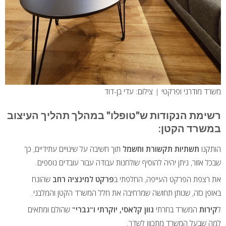
משרד מודרני ופרקטי | צילום: עדי בן-דוד
רשימת הנקודות ש"טופלו" במהלך תהליך העיצוב
במשרד הקטן:
הותקנו
תשתיות תקשורת וחשמל
תוך חשיבה על שינויים עתידיים, כך
שבכל אזור, ניתן יהיה להוסיף שולחנות עבודה עבור עובדים נוספים.
את רצפת הפרקט העייפה, החלפתי ב
פרקט למינציה רחב
שהונח
באופן כזה, שנותן תחושה שמרחיבה את חלל המשרד הקטן והמלבני.
ל
קירות
המשרד בחרתי
גוון קלאסי, יוקרתי ו"גברי"
שהולם ומתאים
למה שבעל המשרד מתכוון לשדר.