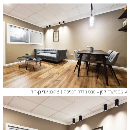
עיצוב משרד קטן – מבט מדלת הכניסה | צילום: עדי בן-דוד