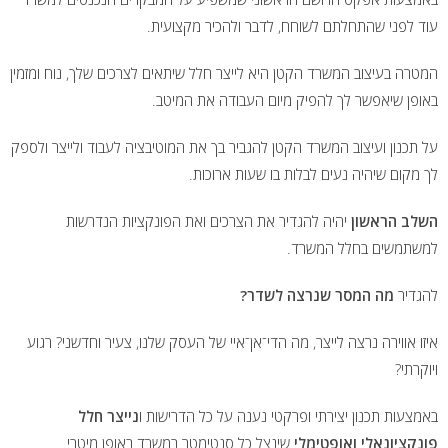
עוד לפני שהתחלתם לשוחח, לדבר ולהכיר מקצועית.
המטרה בעיצוב המשרד הקטן היא לייצר חלל שיתאים לצרכים שלך, נוח ומזמין
באופן שיאפשר לך להפיק מיום העבודה את המיטב.
על תכנון ועיצוב המשרד הקטן להגביר בך את המוטיבציה לעבוד ולייצר ולספק
לך מקום שיהיה נעים לבלות בו שעות ארוכות.
השלב הראשון
יהיה להגדיר את הצרכים ואת הפונקציות הנדרשות
למשתמשים בחלל המשרד.
להגדיר
מה המסר שנרצה לשדר?
איזו אווירה נרצה לייצר, מה הדי־אן־איי של העסק שלנו, צעיר וחדשני? רגוע
ויוקרתי?
באמצעות תכנון יצירתי ופרקטי נענה על כל הדרישות ו
נייצר חלל
פונקציונאלי ואופטימלי
שינצל כל סנטימטר במשרד באופן מיטבי.