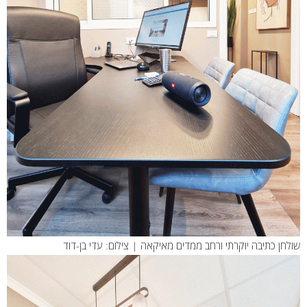
שולחן כתיבה יוקרתי ורחב ממדים מאיקאה | צילום: עדי בן-דוד