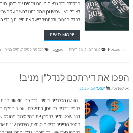
הכלכלה כבר נראים בשטח ויחמירו עם הזמן. חיים 
לא רק כאן ועכשיו וכן שמחובתנו לחשוב על העתיד
להדק חגורות, ולהתחיל לייעל את חיינו תוך כדי החיים בתקופת ה
READ MORE
Posted in
מאמרים
,
פיצולי דירות
Tagged
הכנסה פסיבית
,
חיים במיתון
,
מ
הפכו את דירתכם לנדל"ן מניב!
Posted on
ינואר 24, 2016
האטה הכלכלית והמיתון כבר פה, הוצאות הבית גו
לחפש דרכים לחיסכון, התייעלות, ואפילו הפקת 
דרך אופטימלית להפיק את המקסימום מהנכס שבר
מספר הדיירים בבית מצטמצם, הילדים עוזבים את
כמחסן כאבן שאין לה הופכין. נדל"ן מניב? ישנן