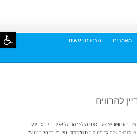
פתח סרגל
מאמרים
הצהרת נגישות
ין להרוויח
מיתון, זהו מושג שלצערי כולנו נאלץ להתרגל אליו... רק נס ימנע
את גלישת מדינת ישראל לחיים במיתון בשנת 2020 וכנראה שגם קדימה לשנים הקרובות. נזקי משבר הקורונה על