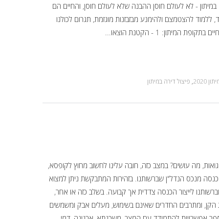
במיתון - לא לעולם חוסן ההבנה שלא לעולם חוסן, והחיים הם
, ללמוד להצטמצם ולהימנע מבזבזנות מוגזמת, תגרום לכולנו
מיתון: 1 - הקטנת הוצאו...
יתון 2020
,
פיצול דירה במיתון
אות, מה עושים? במצב כזה, חובה עלינו לחשוב מחוץ לקופסא,
הכנסה מנכס הנדל"ן שברשותנו. בזהירות המתבקשת ניתן למצוא
שותנו לייצור הכנסה צדדית אך קבועה. בשלב כזה או אחר,
 הקן, ומתרבים החדרים שאינם בשימוש, מעלים אבק ומשמשים
 מספר אפשרויות להתמודד עם המצב, משכנתא, ארנונה, דמי