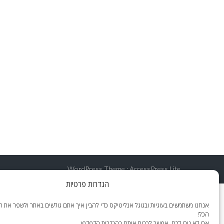
WordPress Theme
:
AccessPress Lite
הגדרות פרטיות
אנחנו משתמשים בעוגיות ובגוגל אנליטיקס כדי להבין איך אתם גולשים באתר ולשפר את הח
הכל!
אם לא נוח לכם, אפשר לכבות אותם בהגדרות הדפדפן.