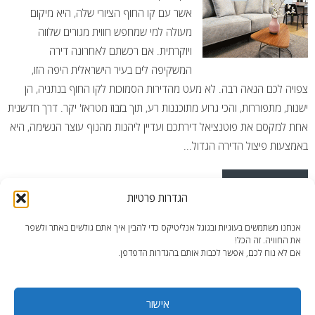
אשר עם קו החוף הציורי שלה, היא מיקום
מעולה למי שמחפש חווית מגורים שלווה
ויוקרתית. אם רכשתם לאחרונה דירה
המשקיפה לים בעיר הישראלית היפה הזו,
צפויה לכם הנאה רבה. לא מעט מהדירות הסמוכות לקו החוף בנתניה, הן
ישנות, מתפוררות, והכי גרוע מתוכננות רע, תוך בזבוז מטראז' יקר. דרך חדשנית
אחת למקסם את פוטנציאל דירתכם ועדיין ליהנות מהנוף עוצר הנשימה, היא
באמצעות פיצול הדירה הגדול...
READ MORE
הגדרות פרטיות
Posted in
פיצולי דירות
,
פרויקטים נבחרים
Tagged
דירה קומפקטית
,
אנחנו משתמשים בעוגיות ובגוגל אנליטיקס כדי להבין איך אתם גולשים באתר ולשפר
דירה קטנה
,
דירות קומפקטיות
את החוויה. זה הכל!
אם לא נוח לכם, אפשר לכבות אותם בהגדרות הדפדפן.
אישור