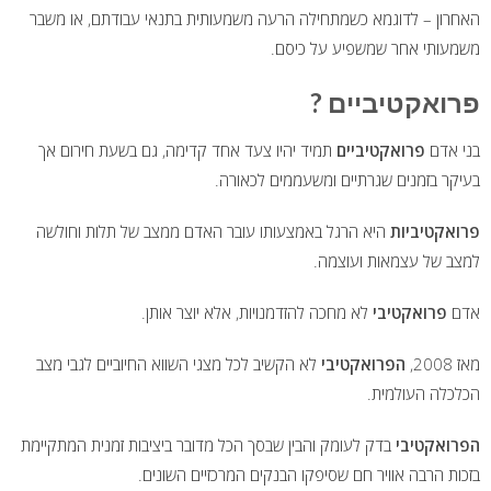
האחרון – לדוגמא כשמתחילה הרעה משמעותית בתנאי עבודתם, או משבר
משמעותי אחר שמשפיע על כיסם.
פרואקטיביים ?
בני אדם
פרואקטיביים
תמיד יהיו צעד אחד קדימה, גם בשעת חירום אך
בעיקר בזמנים שגרתיים ומשעממים לכאורה.
פרואקטיביות
היא הרגל באמצעותו עובר האדם ממצב של תלות וחולשה
למצב של עצמאות ועוצמה.
אדם
פרואקטיבי
לא מחכה להזדמנויות, אלא יוצר אותן.
מאז 2008,
הפרואקטיבי
לא הקשיב לכל מצגי השווא החיוביים לגבי מצב
הכלכלה העולמית.
הפרואקטיבי
בדק לעומק והבין שבסך הכל מדובר ביציבות זמנית המתקיימת
בזכות הרבה אוויר חם שסיפקו הבנקים המרכזיים השונים.