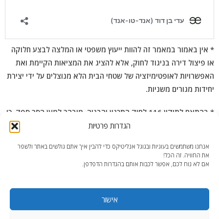
* אין באמור במאמר זה להוות ייעוץ משפטי או המלצה לבצע חלוקה
או פיצול דירה בניגוד לחוק, אלא להציג את המציאות הקיימת ואת
האפשרויות לאופטימיזציה של שטחי הבית הלא מנוצלים על ידי יצירת
יחידות מגורים משניות.
* בהתאם לתיקון 116 לחוק התכנון והבניה, מובהר למען הסר ספק, כי
על הלקוח בלבד מוטלת החובה לדאוג להוצאת ההיתר באמצעות בעלי
הגדרות פרטיות
המקצוע הרלוונטיים וכי פעולתו של המתכנן בפרויקט זה הנה ברמת
אנחנו משתמשים בעוגיות ובגוגל אנליטיקס כדי להבין איך אתם גולשים באתר ולשפר
עיצוב ותכנון פנים טכני בלבד, ועל כן על הלקוח לדאוג לעריכת
את החוויה. זה הכל!
אם לא נוח לכם, אפשר לכבות אותם בהגדרות הדפדפן.
הבקשה להיתר.
אישור