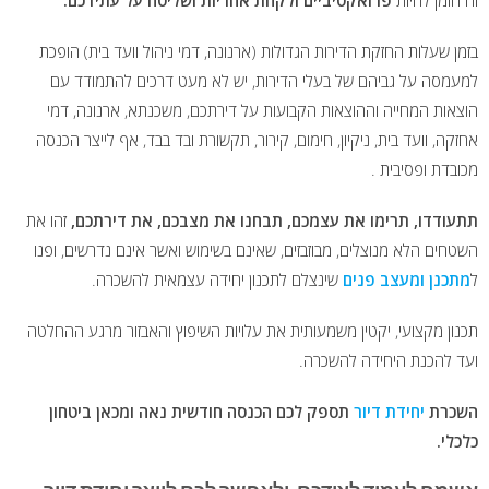
זה הזמן להיות
פרואקטיביים ולקחת אחריות ושליטה על עתידכם.
בזמן שעלות החזקת הדירות הגדולות (ארנונה, דמי ניהול וועד בית) הופכת
למעמסה על גביהם של בעלי הדירות, יש לא מעט דרכים להתמודד עם
הוצאות המחייה וההוצאות הקבועות על דירתכם, משכנתא, ארנונה, דמי
אחזקה, וועד בית, ניקיון, חימום, קירור, תקשורת ובד בבד, אף לייצר הכנסה
מכובדת ופסיבית .
תתעודדו, תרימו את עצמכם, תבחנו את מצבכם, את דירתכם,
זהו את
השטחים הלא מנוצלים, מבוזבזים, שאינם בשימוש ואשר אינם נדרשים, ופנו
ל
מתכנן ומעצב פנים
שינצלם לתכנון יחידה עצמאית להשכרה.
תכנון מקצועי, יקטין משמעותית את עלויות השיפוץ והאבזור מרגע ההחלטה
ועד להכנת היחידה להשכרה.
השכרת
יחידת דיור
תספק לכם הכנסה חודשית נאה ומכאן ביטחון
כלכלי.