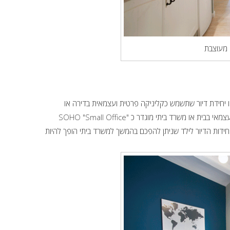
ה מעוצבת
ביחידת דיור לילד או יחידת דיור שתשמש כקליניקה פרטית ועצמאית בדירה או
משרד ביתי. הקבלנים זיהו שיחידת דיור לילד יכולה לשמש בעתיד כחדר עבודה עצמאי בבית או משרד ביתי מוגדר כ "SOHO "Small Office
 טרנד יחידות הדיור לילד שניתן להפכם בהמשך למשרד ביתי הופך להיות