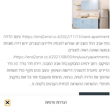
https://end2end.co.il/2022/11/13/slant-apartment/ עיצוב הדירה
בתל-אביב החל כשבני זוג שפרשו לפנסיה וילדיהם הבוגרים, ירשו דירה מוזנחת
ונטושה שאינה ראויה למגורים.
https://end2end.co.il/2021/08/05/tinyluxuryapartments/
המיקום: רחוב ירמיהו המבוקש בתל-אביב המבנה: דירת חדר גודל: 30 מ"ר
הדיירים: מיועדת להשכרה דרישות השיפוץ: עיצוב פנים מקיף כולל תשתיות
שיהפוך את הדירה לנוחה, נעימה, מרווחת ומעוצבת יותר וכל זאת בתקציב
מינימלי. ההשראה ההשראה לבחירת הצבעים נלקחה מ...
READ MORE
הגדרות פרטיות
Posted in
פרויקטים נבחרים
Tagged
עיצוב דירה קטנה
,
תכנון ועיצוב