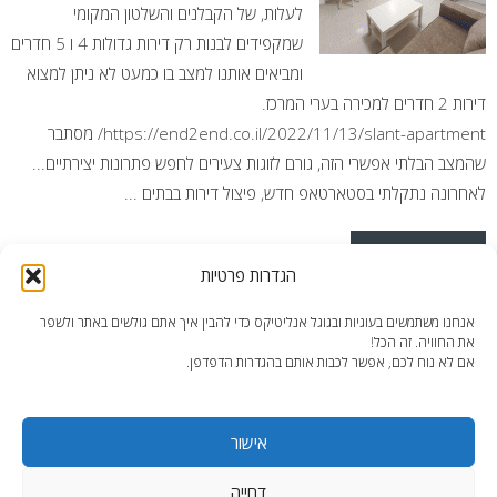
לעלות, של הקבלנים והשלטון המקומי
שמקפידים לבנות רק דירות גדולות 4 ו 5 חדרים
ומביאים אותנו למצב בו כמעט לא ניתן למצוא
דירות 2 חדרים למכירה בערי המרכז.
https://end2end.co.il/2022/11/13/slant-apartment/ מסתבר
שהמצב הבלתי אפשרי הזה, גורם לזוגות צעירים לחפש פתרונות יצירתיים...
לאחרונה נתקלתי בסטארטאפ חדש, פיצול דירות בבתים ...
READ MORE
הגדרות פרטיות
Posted in
פיצולי דירות
Tagged
זוגות צעירים בנתניה
,
פיצול דירת
אנחנו משתמשים בעוגיות ובגוגל אנליטיקס כדי להבין איך אתם גולשים באתר ולשפר
מגורים
את החוויה. זה הכל!
אם לא נוח לכם, אפשר לכבות אותם בהגדרות הדפדפן.
אישור
דחייה