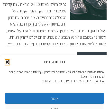
לחיים במיתון בשנת 2020 וכנראה שגם קדימה
לשנים הקרובות. נזקי משבר הקורונה על
הכלכלה כבר נראים בשטח ויחמירו עם הזמן.
חיים במיתון - לא לעולם חוסן ההבנה שלא
לעולם חוסן, והחיים הם לא רק כאן ועכשיו וכן שמחובתנו לחשוב על העתיד,
ללמוד להצטמצם ולהימנע מבזבזנות מוגזמת, תגרום לכולנו להדק חגורות,
ולהתחיל לייעל את חיינו תוך כדי החיים בתקופת המיתון: 1 - הקטנת הוצאו...
READ MORE
הגדרות פרטיות
Posted in
מאמרים
,
פיצולי דירות
Tagged
הכנסה פסיבית
,
חיים
אנחנו משתמשים בעוגיות ובגוגל אנליטיקס כדי להבין איך אתם גולשים באתר ולשפר
במיתון
,
מיתון 2020
,
פיצול דירה במיתון
את החוויה. זה הכל!
אם לא נוח לכם, אפשר לכבות אותם בהגדרות הדפדפן.
אישור