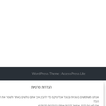
WordPress Theme
:
AccessPress Lite
הגדרות פרטיות
אנחנו משתמשים בעוגיות ובגוגל אנליטיקס כדי להבין איך אתם גולשים באתר ולשפר את הח
הכל!
אם לא נוח לכם, אפשר לכבות אותם בהגדרות הדפדפן.