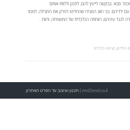
 מכפר סבא. בבקשה לייעץ להם, לתכנן וללוות אותם
ם ילדיהם. בני הזוג הסבירו שהחליטו לפרק את החבילה, למכור
ה לנגד עיניהם, רווחתה הכלכלית של המשפחה, ורווח...
ת הילדים
,
קריסה כלכלית
end2end.co.il | תכנון ועיצוב עד הפרט האחרון.