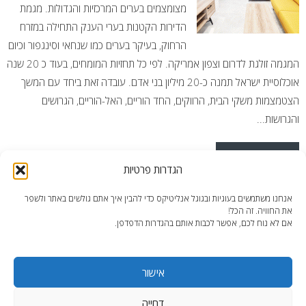
מצומצמים בערים המרכזיות והגדולות. מגמת
הדירות הקטנות בערי הענק התחילה במזרח
הרחוק, בעיקר בערים כמו שנחאי וסינגפור וכיום
המגמה זולגת לדרום וצפון אמריקה. לפי כל תחזיות המומחים, בעוד כ 20 שנה
אוכלוסיית ישראל תמנה כ-20 מיליון בני אדם. עובדה זאת ביחד עם המשך
הצטמצמות משקי הבית, הרווקים, החד הוריים, האל-הוריים, הגרושים
והגרושות...
READ MORE
הגדרות פרטיות
Posted in
פיצולי דירות
Tagged
דירות בנתניה
,
דירות קטנות
,
דירות
אנחנו משתמשים בעוגיות ובגוגל אנליטיקס כדי להבין איך אתם גולשים באתר ולשפר
קטנות ומעוצבות
,
חלוקת דירה לדירות קטנות
,
פיצול דירה לדירות קטנות
את החוויה. זה הכל!
אם לא נוח לכם, אפשר לכבות אותם בהגדרות הדפדפן.
אישור
דחייה