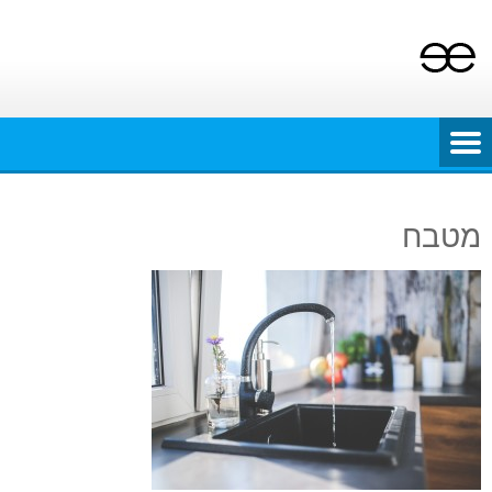
Ski
t
conten
מטבח