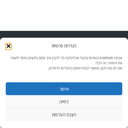
end2end.co.il | תכנון ועיצוב עד הפרט האחרון.
הגדרות פרטיות
WordPress Theme
:
AccessPress Lite
אנחנו משתמשים בעוגיות ובגוגל אנליטיקס כדי להבין איך אתם גולשים באתר ולשפר
את החוויה. זה הכל!
אם לא נוח לכם, אפשר לכבות אותם בהגדרות הדפדפן.
אישור
דחייה
הצגת העדפות