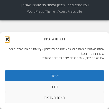
end2end.co.il | תכנון ועיצוב עד הפרט האחרון.
WordPress Theme
:
AccessPress Lite
הגדרות פרטיות
אנחנו משתמשים בעוגיות ובגוגל אנליטיקס כדי להבין איך אתם גולשים באתר ולשפר
את החוויה. זה הכל!
אם לא נוח לכם, אפשר לכבות אותם בהגדרות הדפדפן.
אישור
דחייה
הצגת העדפות