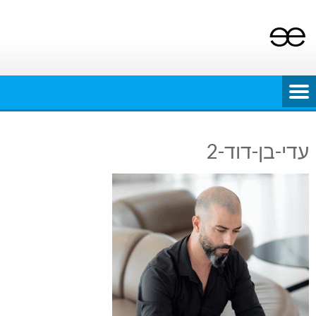
Ski
t
conten
עדי-בן-דוד-2