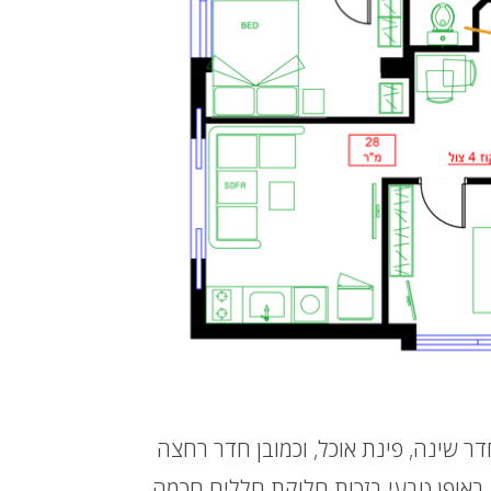
 בת 2 חדרים, סלון וחדר שינה, פינת אוכל, וכמובן חדר רחצה
 באופן טבעי בזכות חלוקת חללים חכמה.