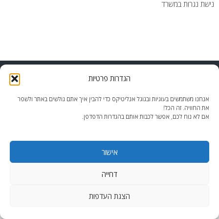
נישת נגרות במשרד
end2end.co.il | תכנון ועיצוב עד הפרט האחרון.
הגדרות פרטיות
WordPress Theme
:
AccessPress Lite
אנחנו משתמשים בעוגיות ובגוגל אנליטיקס כדי להבין איך אתם גולשים באתר ולשפר
את החוויה. זה הכל!
אם לא נוח לכם, אפשר לכבות אותם בהגדרות הדפדפן.
אישור
דחייה
הצגת העדפות