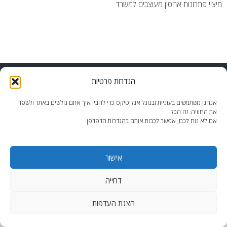
מיצוי פתרונות אחסון מעוצבים למשרד
end2end.co.il | תכנון ועיצוב עד הפרט האחרון.
הגדרות פרטיות
WordPress Theme
:
AccessPress Lite
אנחנו משתמשים בעוגיות ובגוגל אנליטיקס כדי להבין איך אתם גולשים באתר ולשפר
את החוויה. זה הכל!
אם לא נוח לכם, אפשר לכבות אותם בהגדרות הדפדפן.
אישור
דחייה
הצגת העדפות