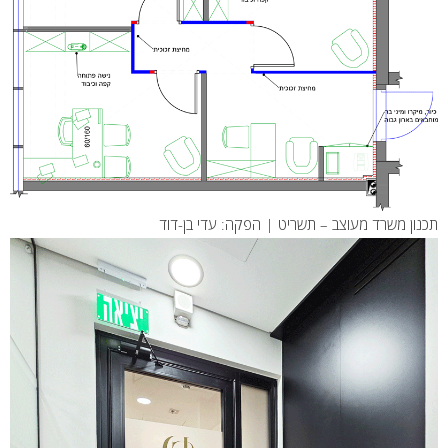
תכנון משרד מעוצב – תשריט | הפקה: עדי בן-דוד