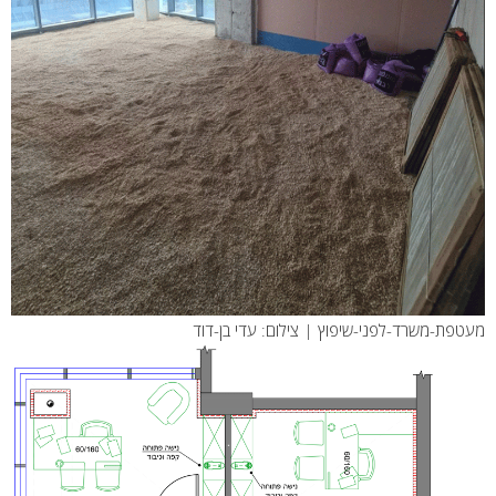
מעטפת-משרד-לפני-שיפוץ | צילום: עדי בן-דוד