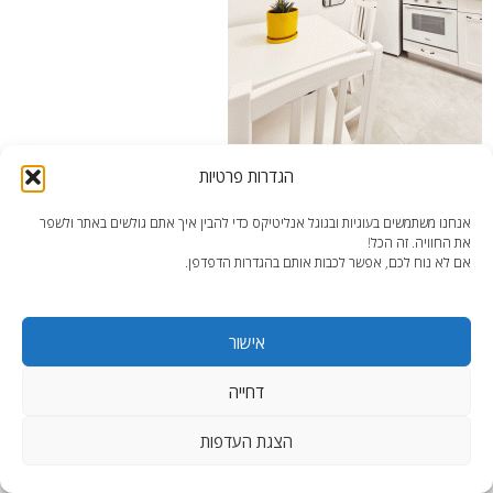
הגדרות פרטיות
מיקרו דירה 4 – פינת אוכל שמתפקדת גם כפינת עבודה | צילום: עדי בן דוד
אנחנו משתמשים בעוגיות ובגוגל אנליטיקס כדי להבין איך אתם גולשים באתר ולשפר
את החוויה. זה הכל!
אם לא נוח לכם, אפשר לכבות אותם בהגדרות הדפדפן.
אישור
end2end.co.il | תכנון ועיצוב עד הפרט האחרון.
WordPress Theme
:
AccessPress Lite
דחייה
הצגת העדפות