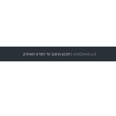
end2end.co.il | תכנון ועיצוב עד הפרט האחרון.