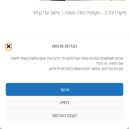
מיקרו דירה 3 – טקסטיל בחדר השינה | צילום: עדי בן דוד
הגדרות פרטיות
end2end.co.il | תכנון ועיצוב עד הפרט האחרון.
אנחנו משתמשים בעוגיות ובגוגל אנליטיקס כדי להבין איך אתם גולשים באתר ולשפר
WordPress Theme
:
AccessPress Lite
את החוויה. זה הכל!
אם לא נוח לכם, אפשר לכבות אותם בהגדרות הדפדפן.
אישור
דחייה
הצגת העדפות