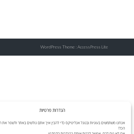
WordPress Theme
:
AccessPress Lite
הגדרות פרטיות
אנחנו משתמשים בעוגיות ובגוגל אנליטיקס כדי להבין איך אתם גולשים באתר ולשפר את הח
הכל!
אם לא נוח לכם, אפשר לכבות אותם בהגדרות הדפדפן.