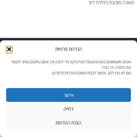
תאורה מוזהבת ביחידת דיור
end2end.co.il | תכנון ועיצוב עד הפרט האחרון.
הגדרות פרטיות
WordPress Theme
:
AccessPress Lite
אנחנו משתמשים בעוגיות ובגוגל אנליטיקס כדי להבין איך אתם גולשים באתר ולשפר
את החוויה. זה הכל!
אם לא נוח לכם, אפשר לכבות אותם בהגדרות הדפדפן.
אישור
דחייה
הצגת העדפות