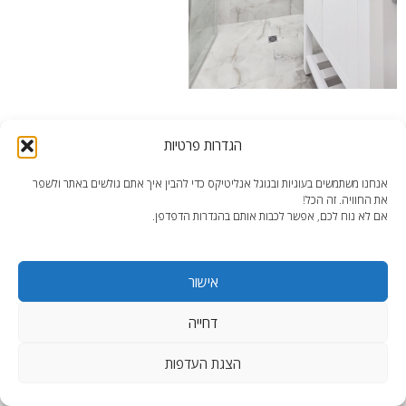
מקלחת זוגית ענקית
הגדרות פרטיות
אנחנו משתמשים בעוגיות ובגוגל אנליטיקס כדי להבין איך אתם גולשים באתר ולשפר
את החוויה. זה הכל!
אם לא נוח לכם, אפשר לכבות אותם בהגדרות הדפדפן.
end2end.co.il | תכנון ועיצוב עד הפרט האחרון.
אישור
WordPress Theme
:
AccessPress Lite
דחייה
הצגת העדפות