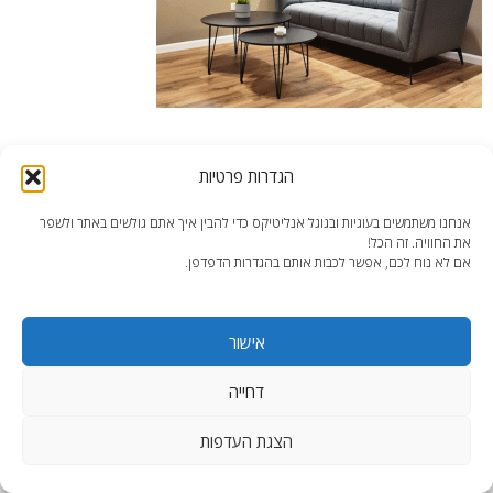
עיצוב משרד קטן – פינת ההמתנה / שנ"צ
הגדרות פרטיות
אנחנו משתמשים בעוגיות ובגוגל אנליטיקס כדי להבין איך אתם גולשים באתר ולשפר
את החוויה. זה הכל!
אם לא נוח לכם, אפשר לכבות אותם בהגדרות הדפדפן.
end2end.co.il | תכנון ועיצוב עד הפרט האחרון.
אישור
WordPress Theme
:
AccessPress Lite
דחייה
הצגת העדפות