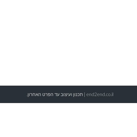
end2end.co.il | תכנון ועיצוב עד הפרט האחרון.