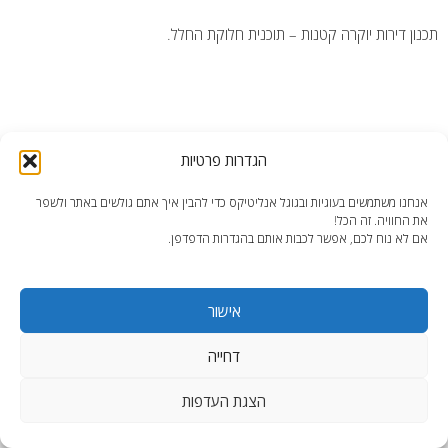
תכנון דירות יוקרה קטנות – תוכנית חלוקת החלל.
הגדרות פרטיות
end2end.co.il | תכנון ועיצוב עד הפרט האחרון.
אנחנו משתמשים בעוגיות ובגוגל אנליטיקס כדי להבין איך אתם גולשים באתר ולשפר
WordPress Theme
:
AccessPress Lite
את החוויה. זה הכל!
אם לא נוח לכם, אפשר לכבות אותם בהגדרות הדפדפן.
אישור
דחייה
הצגת העדפות