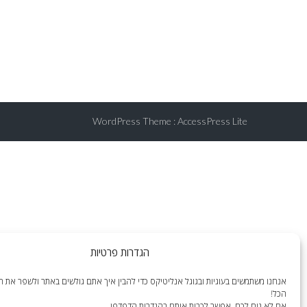
WordPress Theme
:
AccessPress Lite
הגדרות פרטיות
אנחנו משתמשים בעוגיות ובגוגל אנליטיקס כדי להבין איך אתם גולשים באתר ולשפר את הח
הכל!
אם לא נוח לכם, אפשר לכבות אותם בהגדרות הדפדפן.