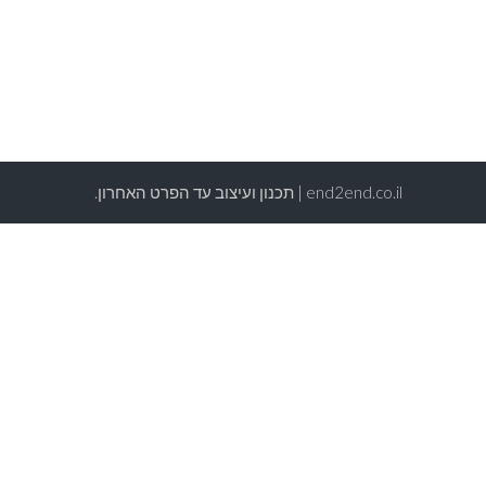
end2end.co.il | תכנון ועיצוב עד הפרט האחרון.