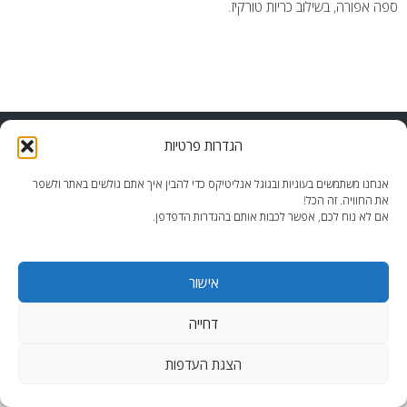
ספה אפורה, בשילוב כריות טורקיז.
end2end.co.il | תכנון ועיצוב עד הפרט האחרון.
הגדרות פרטיות
WordPress Theme
:
AccessPress Lite
אנחנו משתמשים בעוגיות ובגוגל אנליטיקס כדי להבין איך אתם גולשים באתר ולשפר
את החוויה. זה הכל!
אם לא נוח לכם, אפשר לכבות אותם בהגדרות הדפדפן.
אישור
דחייה
הצגת העדפות