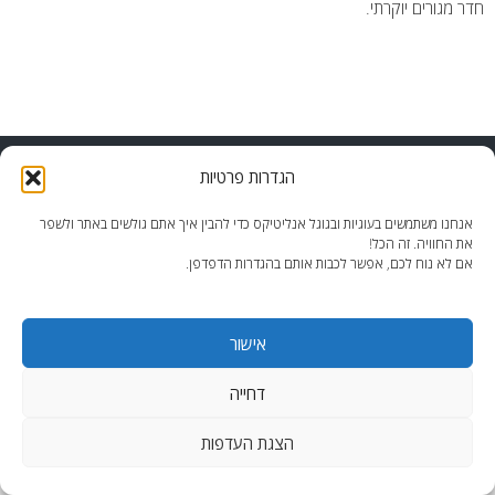
חדר מגורים יוקרתי.
end2end.co.il | תכנון ועיצוב עד הפרט האחרון.
הגדרות פרטיות
WordPress Theme
:
AccessPress Lite
אנחנו משתמשים בעוגיות ובגוגל אנליטיקס כדי להבין איך אתם גולשים באתר ולשפר
את החוויה. זה הכל!
אם לא נוח לכם, אפשר לכבות אותם בהגדרות הדפדפן.
אישור
דחייה
הצגת העדפות