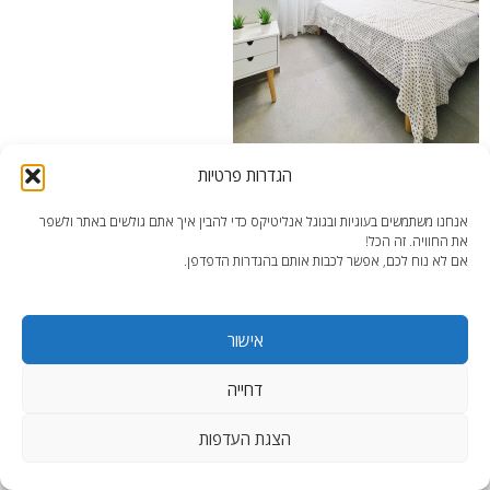
הגדרות פרטיות
דירה חדשה מהניילון 2 – חדר שינה קומפקטי
אנחנו משתמשים בעוגיות ובגוגל אנליטיקס כדי להבין איך אתם גולשים באתר ולשפר
את החוויה. זה הכל!
אם לא נוח לכם, אפשר לכבות אותם בהגדרות הדפדפן.
אישור
end2end.co.il | תכנון ועיצוב עד הפרט האחרון.
WordPress Theme
:
AccessPress Lite
דחייה
הצגת העדפות