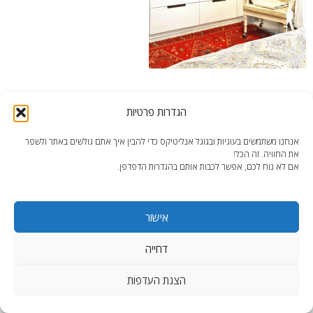
עיצוב-דירה-כפר-סבא-ארון-הבגדים
הגדרות פרטיות
אנחנו משתמשים בעוגיות ובגוגל אנליטיקס כדי להבין איך אתם גולשים באתר ולשפר
את החוויה. זה הכל!
אם לא נוח לכם, אפשר לכבות אותם בהגדרות הדפדפן.
end2end.co.il | תכנון ועיצוב עד הפרט האחרון.
אישור
WordPress Theme
:
AccessPress Lite
דחייה
הצגת העדפות