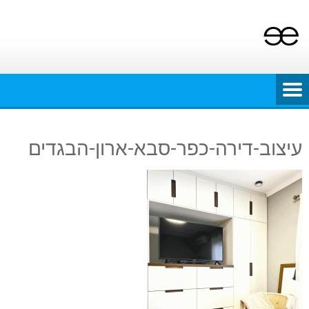
Ski
t
conten
עיצוב-דירה-כפר-סבא-ארון-הבגדים