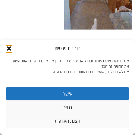
מטבח דירת 4 חדרים בכפר סבא – לפני השיפוץ
הגדרות פרטיות
אנחנו משתמשים בעוגיות ובגוגל אנליטיקס כדי להבין איך אתם גולשים באתר ולשפר
את החוויה. זה הכל!
אם לא נוח לכם, אפשר לכבות אותם בהגדרות הדפדפן.
end2end.co.il | תכנון ועיצוב עד הפרט האחרון.
אישור
WordPress Theme
:
AccessPress Lite
דחייה
הצגת העדפות