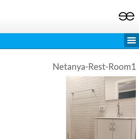
Ski
t
conten
Netanya-Rest-Room1