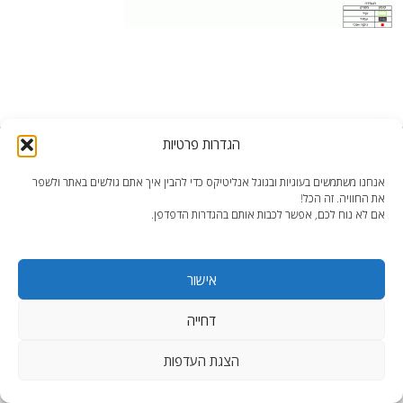
הגדרות פרטיות
end2end.co.il | תכנון ועיצוב עד הפרט האחרון.
WordPress Theme
:
AccessPress Lite
אנחנו משתמשים בעוגיות ובגוגל אנליטיקס כדי להבין איך אתם גולשים באתר ולשפר
את החוויה. זה הכל!
אם לא נוח לכם, אפשר לכבות אותם בהגדרות הדפדפן.
אישור
דחייה
הצגת העדפות