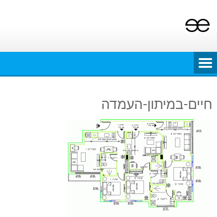
Ski
t
conten
חיים-במיתון-העמדה