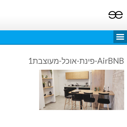
Ski
t
conten
AirBNB-פינת-אוכל-מעוצבת1