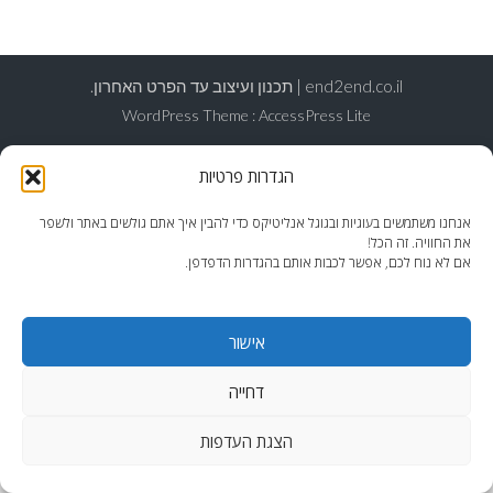
end2end.co.il | תכנון ועיצוב עד הפרט האחרון.
WordPress Theme
:
AccessPress Lite
הגדרות פרטיות
אנחנו משתמשים בעוגיות ובגוגל אנליטיקס כדי להבין איך אתם גולשים באתר ולשפר
את החוויה. זה הכל!
אם לא נוח לכם, אפשר לכבות אותם בהגדרות הדפדפן.
אישור
דחייה
הצגת העדפות