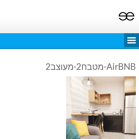
Ski
t
conten
AirBNB-מטבח2-מעוצב2