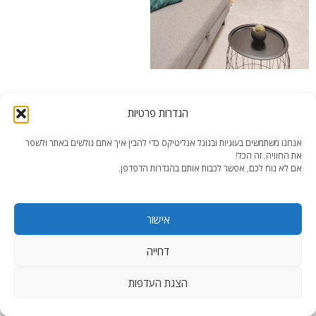
פיצול דירת Airbnb – "יד חופשית” בעיצוב דירה מפוצלת בנתניה | צילום:
הגדרות פרטיות
עדי בן-דוד
אנחנו משתמשים בעוגיות ובגוגל אנליטיקס כדי להבין איך אתם גולשים באתר ולשפר
את החוויה. זה הכל!
אם לא נוח לכם, אפשר לכבות אותם בהגדרות הדפדפן.
אישור
end2end.co.il | תכנון ועיצוב עד הפרט האחרון.
WordPress Theme
:
AccessPress Lite
דחייה
הצגת העדפות