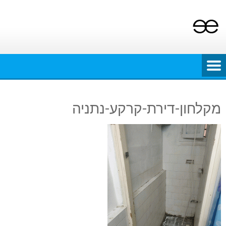
Ski
t
conten
מקלחון-דירת-קרקע-נתניה