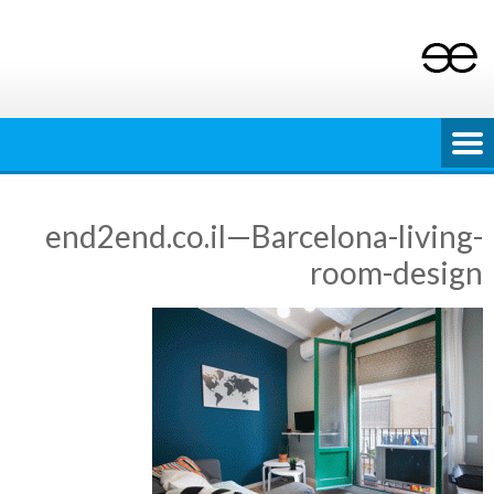
Ski
t
conten
end2end.co.il—Barcelona-living-
room-design