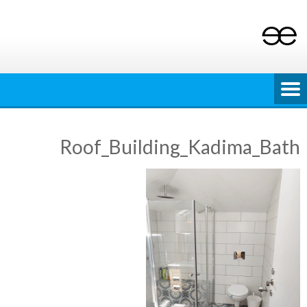
Ski
t
conten
Roof_Building_Kadima_Bath