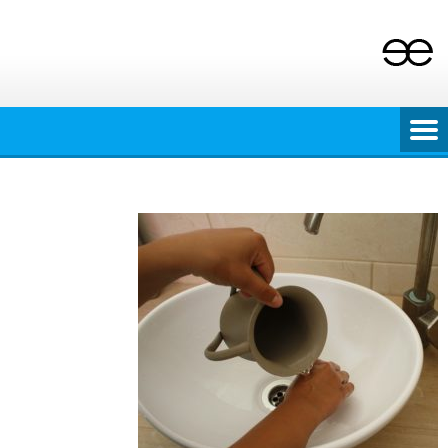
Ski
t
conten