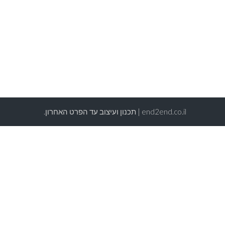
end2end.co.il | תכנון ועיצוב עד הפרט האחרון.