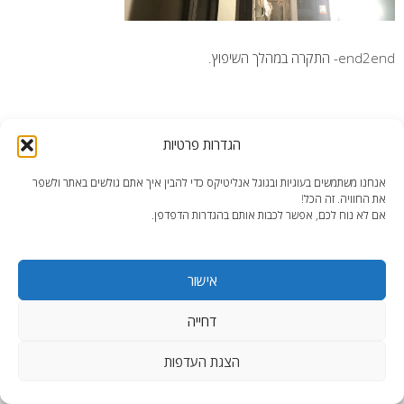
end2end- התקרה במהלך השיפוץ.
הגדרות פרטיות
אנחנו משתמשים בעוגיות ובגוגל אנליטיקס כדי להבין איך אתם גולשים באתר ולשפר
end2end.co.il | תכנון ועיצוב עד הפרט האחרון.
את החוויה. זה הכל!
WordPress Theme
:
AccessPress Lite
אם לא נוח לכם, אפשר לכבות אותם בהגדרות הדפדפן.
אישור
דחייה
הצגת העדפות