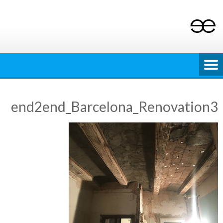
Ski
t
conten
end2end_Barcelona_Renovation3