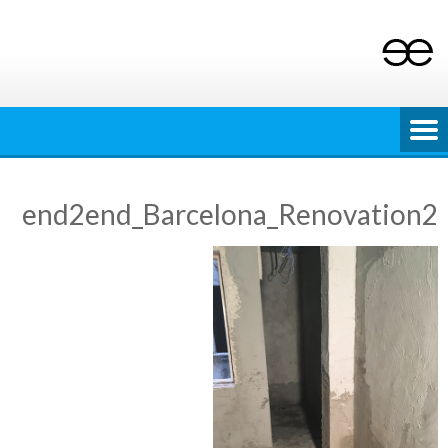
Ski
t
conten
end2end_Barcelona_Renovation2