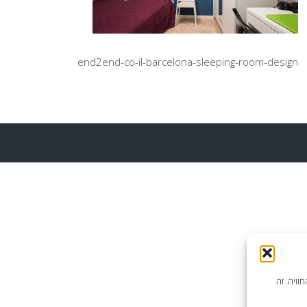
end2end-co-il-barcelona-sleeping-room-design
וויה. זה